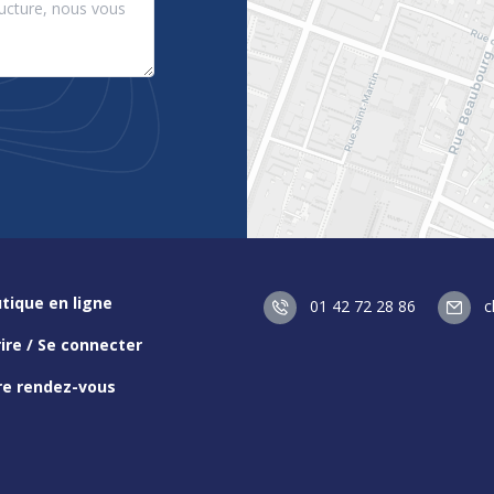
tique en ligne
01 42 72 28 86
c
rire / Se connecter
re rendez-vous