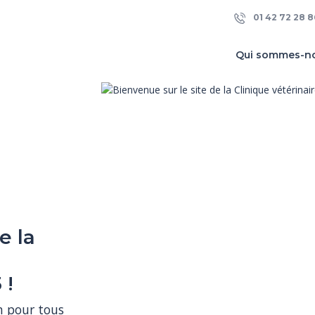
01 42 72 28 8
Qui sommes-n
e la
 !
n pour tous 