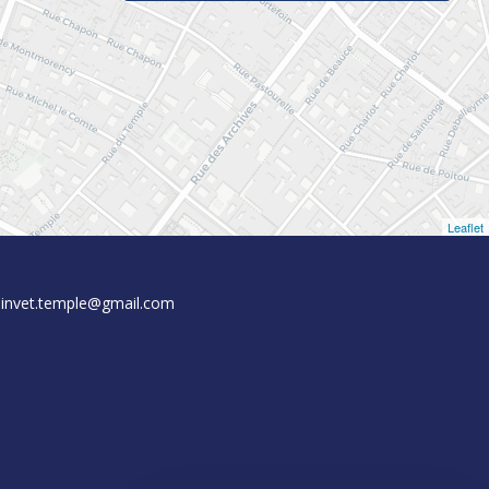
Leaflet
linvet.temple@gmail.com