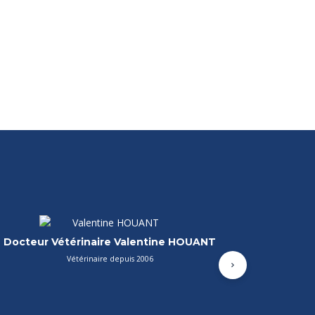
Asv Jade TEINTURIER
uxiliaire spécialisée vétérinaire en apprentissage depuis 2023
Suivant