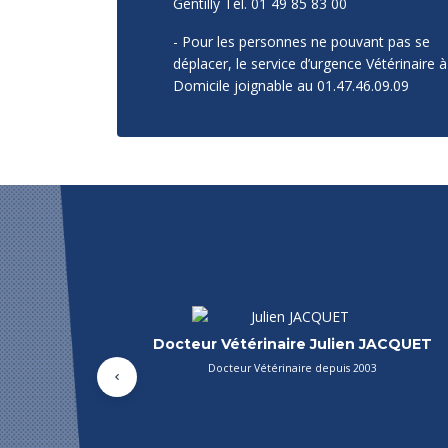
Gentilly Tél. 01 49 85 83 00
- Pour les personnes ne pouvant pas se
déplacer, le service d’urgence Vétérinaire à
Domicile joignable au 01.47.46.09.09
ntine HOUANT
Asv Christelle RABIAN
6
Auxiliaire spécialisée vétérinaire depuis 1993
Précédent