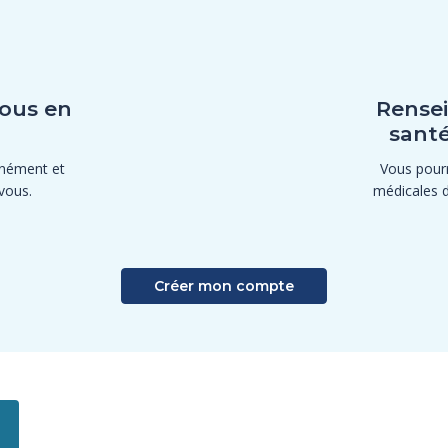
ous en
Rensei
santé
anément et
Vous pourr
vous.
médicales 
Créer mon compte