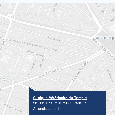
Clinique Vétérinaire du Temple
28 Rue Réaumur 75003 Paris 3e
Arrondissement